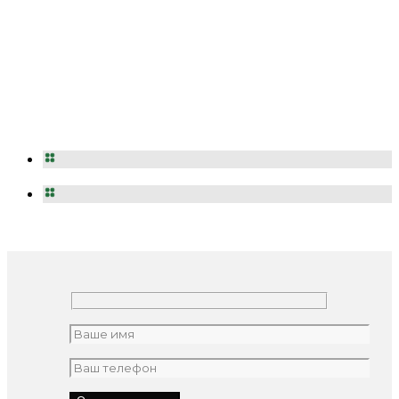
Оставьте заявку и мы свяжемся с Вами для
обсуждения Вашего проекта в ближайшее
время
Бесплатная консультация
Точный расчет сметы и сроков Вашего
проекта